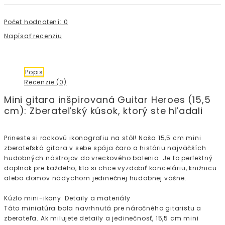
Počet hodnotení: 0
Napísať recenziu
Popis
Recenzie (0)
Mini gitara inšpirovaná Guitar Heroes (15,5
cm): Zberateľský kúsok, ktorý ste hľadali
Prineste si rockovú ikonografiu na stôl! Naša 15,5 cm mini
zberateľská gitara v sebe spája čaro a históriu najväčších
hudobných nástrojov do vreckového balenia. Je to perfektný
doplnok pre každého, kto si chce vyzdobiť kanceláriu, knižnicu
alebo domov nádychom jedinečnej hudobnej vášne.
Kúzlo mini-ikony: Detaily a materiály
Táto miniatúra bola navrhnutá pre náročného gitaristu a
zberateľa. Ak milujete detaily a jedinečnosť, 15,5 cm mini