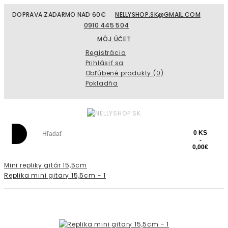
DOPRAVA ZADARMO NAD 60€
NELLYSHOP.SK@GMAIL.COM
0910 445 504
MÔJ ÚČET
Registrácia
Prihlásiť sa
Obľúbené produkty (0)
Pokladňa
0 KS
-
0,00€
Mini repliky gitár 15,5cm
Replika mini gitary 15,5cm - 1