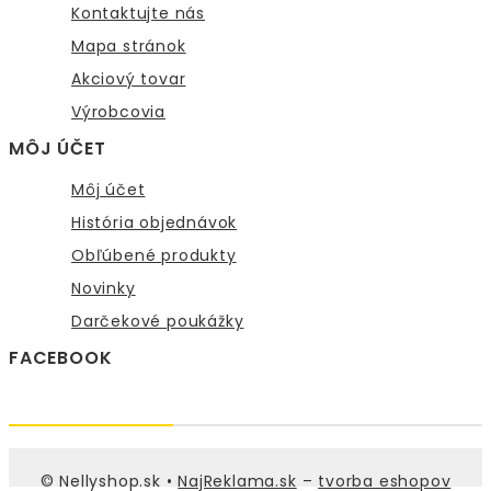
Kontaktujte nás
Mapa stránok
Akciový tovar
Výrobcovia
MÔJ ÚČET
Môj účet
História objednávok
Obľúbené produkty
Novinky
Darčekové poukážky
FACEBOOK
© Nellyshop.sk •
NajReklama.sk
–
tvorba eshopov