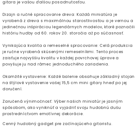
gitara je vašou ďalšou posadnutosťou.
Dizajn a ručné spracovanie dreva: Každá miniatúra je
vyrobená z dreva s maximálnou starostlivosťou a je vernou a
jedinečnou inšpiráciou legendárnych modelov, ktoré poznačili
históriu hudby od 60. rokov 20. storočia až po súčasnosť.
Vynikajúca kvalita a remeselné spracovanie: Celá produkcia
je ručne vyrobená skúsenými remeselníkmi. Tento proces
zaisťuje najvyššiu kvalitu v každej povrchovej úprave a
povyšuje ju nad rámec jednoduchého zariadenia.
Okamžité vystavenie: Každé balenie obsahuje základný stojan
na štýlové vystavenie vašej 15,5 cm mini gitary hneď po jej
doručení.
Zaručená výnimočnosť: Výber našich miniatúr je jasným
spôsobom, ako vyniknúť a vyjadriť svoju hudobnú dušu
prostredníctvom emotívnej dekorácie.
Cenný hudobný gadget pre začínajúceho gitaristu.